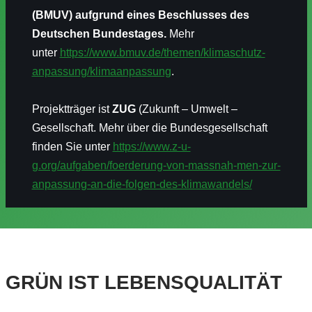
(BMUV) aufgrund eines Beschlusses des
Deutschen Bundestages.
Mehr
unter
https://www.bmuv.de/themen/klimaschutz-
anpassung/klimaanpassung
.
Projektträger ist
ZUG
(Zukunft – Umwelt –
Gesellschaft. Mehr über die Bundesgesellschaft
finden Sie unter
https://www.z-u-
g.org/aufgaben/foerderung-von-massnah-men-zur-
anpassung-an-die-folgen-des-klimawandels/
GRÜN IST LEBENSQUALITÄT